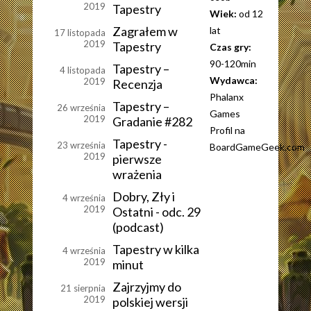
2019
Tapestry
Wiek:
od 12
Zagrałem w
lat
17 listopada
2019
Tapestry
Czas gry:
90-120min
Tapestry –
4 listopada
Wydawca:
2019
Recenzja
Phalanx
Tapestry –
26 września
Games
2019
Gradanie #282
Profil na
Tapestry -
23 września
BoardGameGeek.com
2019
pierwsze
wrażenia
Dobry, Zły i
4 września
2019
Ostatni - odc. 29
(podcast)
Tapestry w kilka
4 września
2019
minut
Zajrzyjmy do
21 sierpnia
2019
polskiej wersji