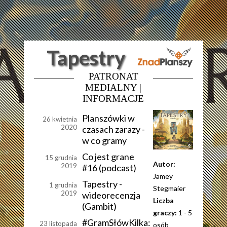
Tapestry
PATRONAT
MEDIALNY |
INFORMACJE
Planszówki w
26 kwietnia
2020
czasach zarazy -
w co gramy
Co jest grane
15 grudnia
Autor:
2019
#16 (podcast)
Jamey
Tapestry -
1 grudnia
Stegmaier
2019
wideorecenzja
Liczba
(Gambit)
graczy:
1 - 5
#GramSłówKilka:
23 listopada
osób