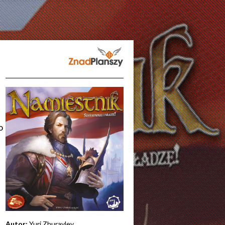
o
Autor:
Yuri Zhuravlev