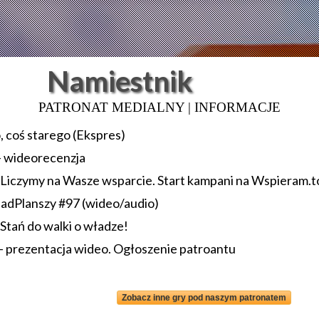
Namiestnik
PATRONAT MEDIALNY | INFORMACJE
 coś starego (Ekspres)
- wideorecenzja
 Liczymy na Wasze wsparcie. Start kampani na Wspieram.t
adPlanszy #97 (wideo/audio)
Stań do walki o władze!
– prezentacja wideo. Ogłoszenie patroantu
Zobacz inne gry pod naszym patronatem