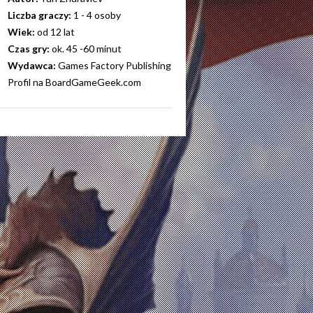
Liczba graczy:
1 - 4 osoby
Wiek:
od 12 lat
Czas gry:
ok. 45 -60 minut
Wydawca:
Games Factory Publishing
Profil na BoardGameGeek.com