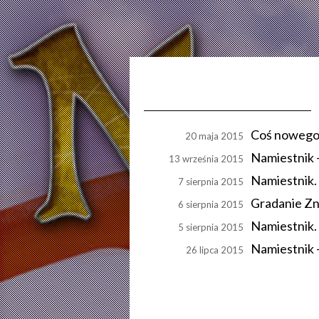
Coś nowego,
20 maja 2015
Namiestnik 
13 września 2015
Namiestnik.
7 sierpnia 2015
Gradanie Zn
6 sierpnia 2015
Namiestnik. 
5 sierpnia 2015
Namiestnik 
26 lipca 2015