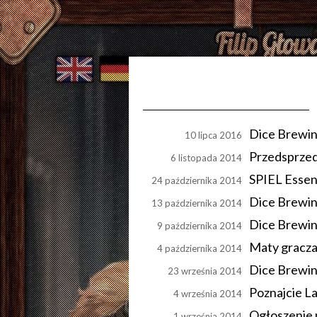
Dice Brewin
10 lipca 2016
Przedsprzed
6 listopada 2014
SPIEL Essen
24 października 2014
Dice Brewing
13 października 2014
Dice Brewin
9 października 2014
Maty gracza
4 października 2014
Dice Brewing
23 września 2014
Poznajcie La
4 września 2014
Ogłoszenie 
1 września 2014