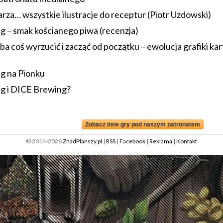
za… wszystkie ilustracje do receptur (Piotr Uzdowski)
g – smak kościanego piwa (recenzja)
a coś wyrzucić i zacząć od początku – ewolucja grafiki kar
g na Pionku
g i DICE Brewing?
Zobacz inne gry pod naszym patronatem
© 2014-2026
ZnadPlanszy.pl
|
RSS
|
Facebook
|
Reklama
|
Kontakt