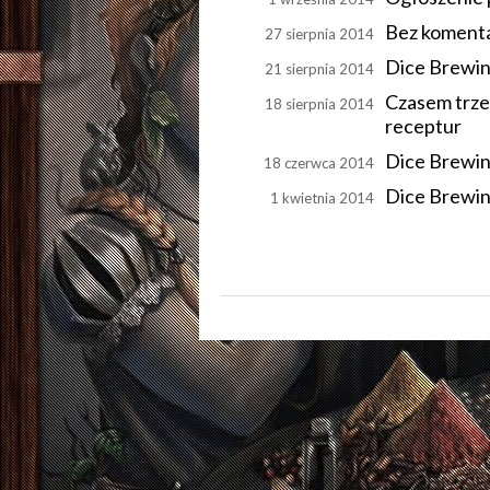
Bez komentar
27 sierpnia 2014
Dice Brewin
21 sierpnia 2014
Czasem trzeb
18 sierpnia 2014
receptur
Dice Brewin
18 czerwca 2014
Dice Brewin
1 kwietnia 2014