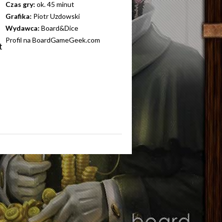
Czas gry:
ok. 45 minut
Grafika:
Piotr Uzdowski
Wydawca:
Board&Dice
Profil na BoardGameGeek.com
t