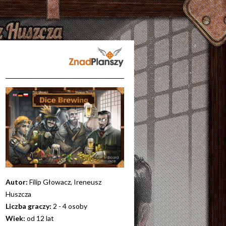
Autor:
Filip Głowacz, Ireneusz
Huszcza
Liczba graczy:
2 - 4 osoby
Wiek:
od 12 lat