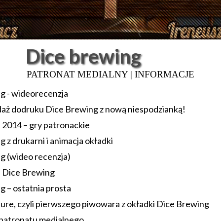
Dice brewing
PATRONAT MEDIALNY | INFORMACJE
g - wideorecenzja
aż dodruku Dice Brewing z nową niespodzianką!
 2014 – gry patronackie
 z drukarni i animacja okładki
g (wideo recenzja)
 Dice Brewing
 – ostatnia prosta
ure, czyli pierwszego piwowara z okładki Dice Brewing
patronatu medialnego